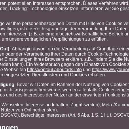
ren potentiellen Interessen entsprechen. Dieses Verfahren wird 
oder „Tracking“-Technologien einsetzen, informieren wir Sie g
e wir Ihre personenbezogenen Daten mit Hilfe von Cookies vera
einwilligen, ist die Rechtsgrundlage der Verarbeitung Ihrer Daten 
ten Interessen (z.B. an einem betriebswirtschaftlichen Betrie
, um unsere vertraglichen Verpflichtungen zu erfüllen.
-Out):
Abhängig davon, ob die Verarbeitung auf Grundlage einer 
errufen oder der Verarbeitung Ihrer Daten durch Cookie-Technolo
er Einstellungen Ihres Browsers erklären, z.B., indem Sie die 
erden kann). Ein Widerspruch gegen den Einsatz von Cookies 
 die Webseiten
https://optout.aboutads.info
und
https://www.youro
eingesetzten Dienstleistern und Cookies erhalten.
lligung
: Bevor wir Daten im Rahmen der Nutzung von Cookies ve
ung nicht ausgesprochen wurde, werden allenfalls Cookies einges
sses und des Interesses der Nutzer an der erwarteten Funktionsf
Webseiten, Interesse an Inhalten, Zugriffszeiten), Meta-/Kommu
 Nutzer von Onlinediensten).
 a DSGVO), Berechtigte Interessen (Art. 6 Abs. 1 S. 1 lit. f. DSGVO
tungen