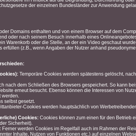
schutzgesetze der einzelnen Bundesländer zur Anwendung gela
 oder Domains enthalten und von einem Browser auf dem Comput
ährend oder nach seinem Besuch innerhalb eines Onlineangebot
ein Warenkorb oder die Stelle, an der ein Video geschaut wurde
es erfüllen (z.B., wenn Angaben der Nutzer anhand pseudonym
rschieden:
ookies):
Temporäre Cookies werden spätestens gelöscht, nach
 nach dem Schließen des Browsers gespeichert. So kann beisp
 Website erneut besucht. Ebenso können die Interessen von Nu
t werden.
 selbst gesetzt.
rittanbieter-Cookies werden hauptsächlich von Werbetreibenden
erliche) Cookies:
Cookies können zum einen für den Betrieb ei
er Sicherheit).
: Ferner werden Cookies im Regelfall auch im Rahmen der Rei
immter Inhalte, Nutzen von Funktionen etc.) auf einzelnen Webse