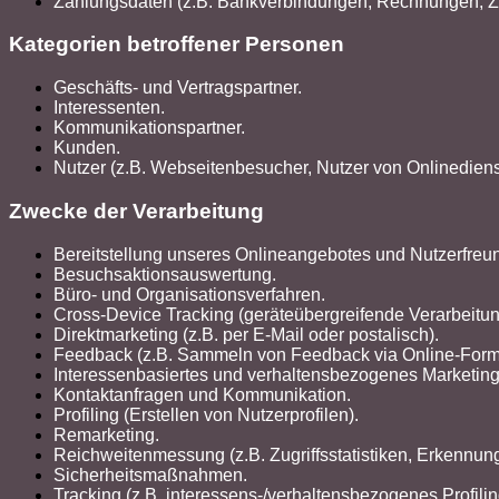
Zahlungsdaten (z.B. Bankverbindungen, Rechnungen, Za
Kategorien betroffener Personen
Geschäfts- und Vertragspartner.
Interessenten.
Kommunikationspartner.
Kunden.
Nutzer (z.B. Webseitenbesucher, Nutzer von Onlinediens
Zwecke der Verarbeitung
Bereitstellung unseres Onlineangebotes und Nutzerfreun
Besuchsaktionsauswertung.
Büro- und Organisationsverfahren.
Cross-Device Tracking (geräteübergreifende Verarbeitu
Direktmarketing (z.B. per E-Mail oder postalisch).
Feedback (z.B. Sammeln von Feedback via Online-Formu
Interessenbasiertes und verhaltensbezogenes Marketing
Kontaktanfragen und Kommunikation.
Profiling (Erstellen von Nutzerprofilen).
Remarketing.
Reichweitenmessung (z.B. Zugriffsstatistiken, Erkennu
Sicherheitsmaßnahmen.
Tracking (z.B. interessens-/verhaltensbezogenes Profili