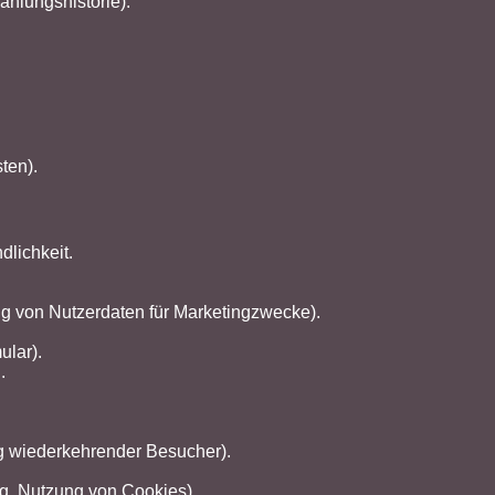
hlungshistorie).
ten).
dlichkeit.
ng von Nutzerdaten für Marketingzwecke).
lar).
.
ng wiederkehrender Besucher).
ng, Nutzung von Cookies).