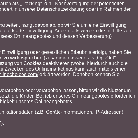
auch als „Tracking“, d.h., Nachverfolgung der potentiellen
esondert in unserer Datenschutzerklärung oder im Rahmen der
rbeiten, hängt davon ab, ob wir Sie um eine Einwilligung
die erklärte Einwilligung. Andernfalls werden die mithilfe von
b unseres Onlineangebotes und dessen Verbesserung)
Einwilligung oder gesetzlichen Erlaubnis erfolgt, haben Sie
gien zu widersprechen (zusammenfassend als „Opt-Out“
Nutzung von Cookies deaktivieren (wobei hierdurch auch die
zu Zwecken des Onlinemarketings kann auch mittels einer
nlinechoices.com/
erklärt werden. Daneben können Sie
rarbeiten oder verarbeiten lassen, bitten wir die Nutzer um
etzt, die für den Betrieb unseres Onlineangebotes erforderlich
ähigkeit unseres Onlineangebotes.
nikationsdaten (z.B. Geräte-Informationen, IP-Adressen).
).