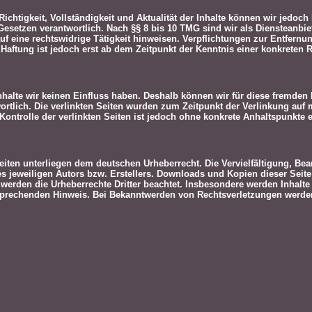
ie Richtigkeit, Vollständigkeit und Aktualität der Inhalte können wir jed
setzen verantwortlich. Nach §§ 8 bis 10 TMG sind wir als Diensteanbiete
f eine rechtswidrige Tätigkeit hinweisen. Verpflichtungen zur Entfern
 Haftung ist jedoch erst ab dem Zeitpunkt der Kenntnis einer konkrete
Inhalte wir keinen Einfluss haben. Deshalb können wir für diese fremden
ntwortlich. Die verlinkten Seiten wurden zum Zeitpunkt der Verlinkung a
 Kontrolle der verlinkten Seiten ist jedoch ohne konkrete Anhaltspunkt
Seiten unterliegen dem deutschen Urheberrecht. Die Vervielfältigung, Be
 jeweiligen Autors bzw. Erstellers. Downloads und Kopien dieser Seite 
, werden die Urheberrechte Dritter beachtet. Insbesondere werden Inhalte
sprechenden Hinweis. Bei Bekanntwerden von Rechtsverletzungen werden