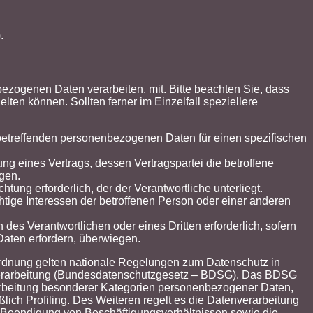
.
zogenen Daten verarbeiten, mit. Bitte beachten Sie, dass
n können. Sollten ferner im Einzelfall speziellere
e betreffenden personenbezogenen Daten für einen spezifischen
lung eines Vertrags, dessen Vertragspartei die betroffene
lgen.
chtung erforderlich, der der Verantwortliche unterliegt.
chtige Interessen der betroffenen Person oder einer anderen
 des Verantwortlichen oder eines Dritten erforderlich, sofern
Daten erfordern, überwiegen.
rdnung gelten nationale Regelungen zum Datenschutz in
verarbeitung (Bundesdatenschutzgesetz – BDSG). Das BDSG
arbeitung besonderer Kategorien personenbezogener Daten,
lich Profiling. Des Weiteren regelt es die Datenverarbeitung
 Beendigung von Beschäftigungsverhältnissen sowie die