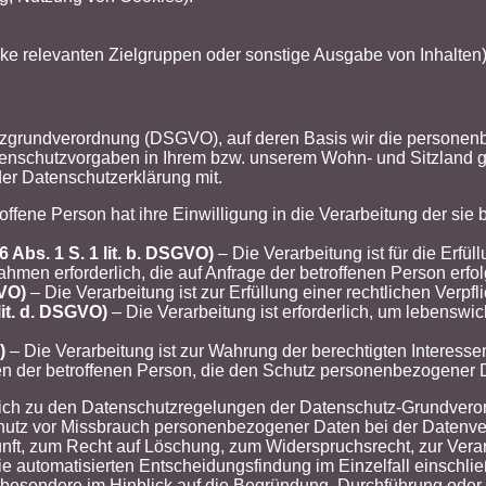
e relevanten Zielgruppen oder sonstige Ausgabe von Inhalten)
zgrundverordnung (DSGVO), auf deren Basis wir die personenbe
schutzvorgaben in Ihrem bzw. unserem Wohn- und Sitzland gelte
der Datenschutzerklärung mit.
offene Person hat ihre Einwilligung in die Verarbeitung der si
 Abs. 1 S. 1 lit. b. DSGVO)
– Die Verarbeitung ist für die Erfül
hmen erforderlich, die auf Anfrage der betroffenen Person erfo
GVO)
– Die Verarbeitung ist zur Erfüllung einer rechtlichen Verpfli
lit. d. DSGVO)
– Die Verarbeitung ist erforderlich, um lebenswi
)
– Die Verarbeitung ist zur Wahrung der berechtigten Interessen
ten der betroffenen Person, die den Schutz personenbezogener 
lich zu den Datenschutzregelungen der Datenschutz-Grundvero
chutz vor Missbrauch personenbezogener Daten bei der Daten
nft, zum Recht auf Löschung, zum Widerspruchsrecht, zur Ver
 automatisierten Entscheidungsfindung im Einzelfall einschließ
sbesondere im Hinblick auf die Begründung, Durchführung oder