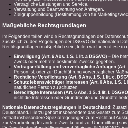
Vertragliche Leistungen und Service.
Verwaltung und Beantwortung von Anfragen.
Zielgruppenbildung (Bestimmung von für Marketingzweck
Maßgebliche Rechtsgrundlagen
Im Folgenden teilen wir die Rechtsgrundlagen der Datenschut
zusätzlich zu den Regelungen der DSGVO die nationalen Daten
Rechtsgrundlagen maßgeblich sein, teilen wir Ihnen diese in 
Einwilligung (Art. 6 Abs. 1 S. 1 lit. a DSGVO)
– Die betr
Zweck oder mehrere bestimmte Zwecke gegeben.
Vertragserfüllung und vorvertragliche Anfragen (Art. 6
Person ist, oder zur Durchführung vorvertraglicher Maßna
Rechtliche Verpflichtung (Art. 6 Abs. 1 S. 1 lit. c. DS
Schutz lebenswichtiger Interessen (Art. 6 Abs. 1 S. 1 
natürlichen Person zu schützen.
Berechtigte Interessen (Art. 6 Abs. 1 S. 1 lit. f. DSGVO
nicht die Interessen oder Grundrechte und Grundfreihei
Nationale Datenschutzregelungen in Deutschland
: Zusätz
Deutschland. Hierzu gehört insbesondere das Gesetz zum S
enthält insbesondere Spezialregelungen zum Recht auf Ausku
zur Verarbeitung für andere Zwecke und zur Übermittlung sowie
für Zwecke des Beschäftigungsverhältnisses (§ 26 BDSG), in